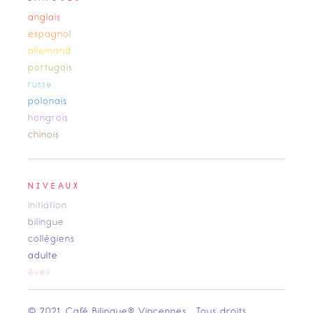
anglais
espagnol
allemand
portugais
russe
polonais
hongrois
chinois
NIVEAUX
initiation
bilingue
collégiens
adulte
éveil
© 2021, Café Bilingue® Vincennes Tous droits