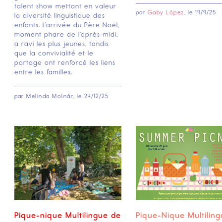
talent show mettant en valeur
par
Gaby López
, le
19/9/25
la diversité linguistique des
enfants. L’arrivée du Père Noël,
moment phare de l’après-midi,
a ravi les plus jeunes, tandis
que la convivialité et le
partage ont renforcé les liens
entre les familles.‍
par
Melinda Molnár
, le
24/12/25
Pique-nique Multilingue de
Pique-Nique Multilin