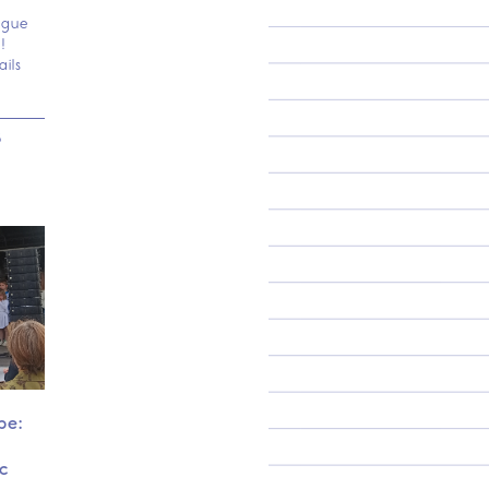
ngue
!
ils
5
pe:
c