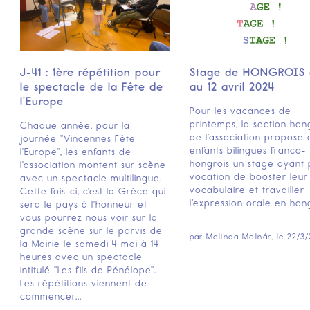
J-41 : 1ère répétition pour
Stage de HONGROIS 
le spectacle de la Fête de
au 12 avril 2024
l’Europe
Pour les vacances de
printemps, la section hon
Chaque année, pour la
de l’association propose 
journée "Vincennes Fête
enfants bilingues franco-
l'Europe", les enfants de
hongrois un stage ayant 
l'association montent sur scène
vocation de booster leur
avec un spectacle multilingue.
vocabulaire et travailler
Cette fois-ci, c'est la Grèce qui
l’expression orale en hong
sera le pays à l'honneur et
vous pourrez nous voir sur la
grande scène sur le parvis de
par
Melinda Molnár
, le
22/3/
la Mairie le samedi 4 mai à 14
heures avec un spectacle
intitulé "Les fils de Pénélope".
Les répétitions viennent de
commencer...