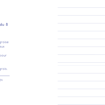
du 8
groise
aux
pour
rois.
24