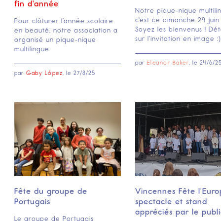
fin d'année
Notre pique-nique multili
c'est ce dimanche 29 juin 
Pour clôturer l’année scolaire
Soyez les bienvenus ! Déta
en beauté, notre association a
sur l'invitation en image :)
organisé un pique-nique
multilingue
par
Eleanor Baker
, le
24/6/2
par
Gaby López
, le
27/8/25
Fête du groupe de
Vincennes Fête l'Euro
Portugais
spectacle et stand
appréciés par le publi
Le groupe de Portugais