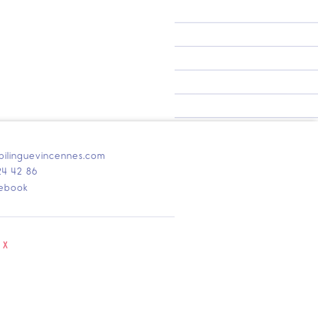
bilinguevincennes.com
24 42 86
ebook
UX