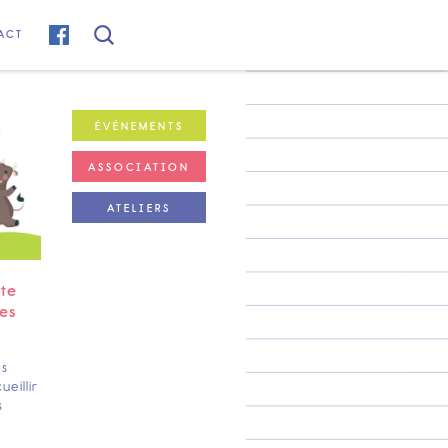
ACT
ÉVÉNEMENTS
ASSOCIATION
ATELIERS
ste
es
es
eillir
s