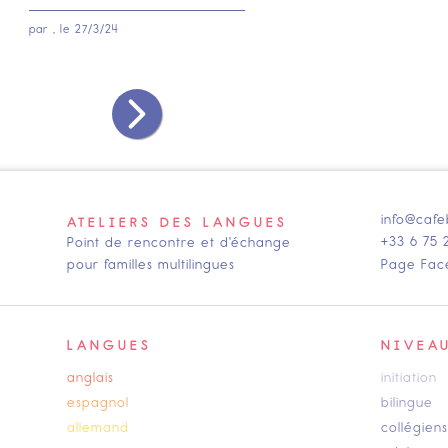
par
, le
27/3/24
info@cafe
ATELIERS DES LANGUES
+33 6 75 
Point de rencontre et d'échange
pour familles multilingues
Page Fac
LANGUES
NIVEA
anglais
initiation
espagnol
bilingue
allemand
collégiens