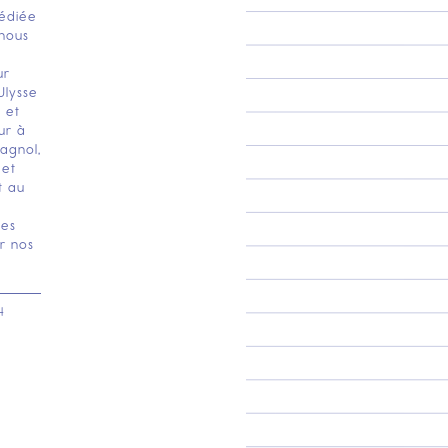
dédiée
nous
ur
Ulysse
 et
ur à
pagnol,
 et
t au
les
r nos
4