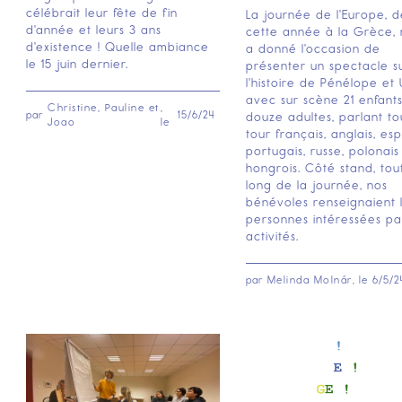
célébrait leur fête de fin
La journée de l'Europe, 
d'année et leurs 3 ans
cette année à la Grèce, 
d'existence ! Quelle ambiance
a donné l'occasion de
le 15 juin dernier.
présenter un spectacle s
l'histoire de Pénélope et 
avec sur scène 21 enfants
Christine, Pauline et
,
par
15/6/24
douze adultes, parlant to
Joao
le
tour français, anglais, es
portugais, russe, polonais
hongrois. Côté stand, tou
long de la journée, nos
bénévoles renseignaient 
personnes intéressées pa
activités.
par
Melinda Molnár
, le
6/5/2