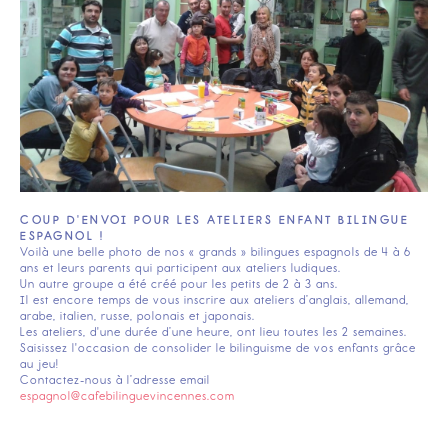
COUP D'ENVOI POUR LES ATELIERS ENFANT BILINGUE
ESPAGNOL !
Voilà une belle photo de nos « grands » bilingues espagnols de 4 à 6
ans et leurs parents qui participent aux ateliers ludiques.
Un autre groupe a été créé pour les petits de 2 à 3 ans.
Il est encore temps de vous inscrire aux ateliers d’anglais, allemand,
arabe, italien, russe, polonais et japonais.
Les ateliers, d'une durée d’une heure, ont lieu toutes les 2 semaines.
Saisissez l'occasion de consolider le bilinguisme de vos enfants grâce
au jeu!
Contactez-nous à l’adresse email
espagnol@cafebilinguevincennes.com